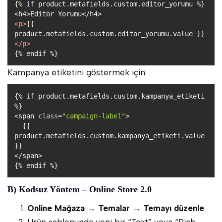
{% 
if
<
p
>
{{ 
product.metafields.custom.editor_yorumu.value }}
</
p
>
Kampanya etiketini göstermek için:
{% 
if
 product.metafields.custom.kampanya_etiketi 
<span 
class
=
"campaign-label"
  {{ 
product.metafields.custom.kampanya_etiketi.value 
B) Kodsuz Yöntem – Online Store 2.0
Online Mağaza → Temalar → Temayı düzenle