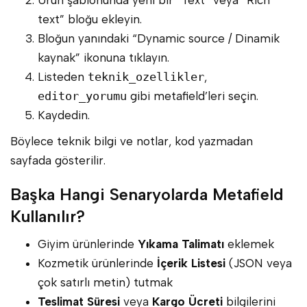
Ürün şablonunda yeni bir “Text” veya “Rich
text” bloğu ekleyin.
Bloğun yanındaki “Dynamic source / Dinamik
kaynak” ikonuna tıklayın.
Listeden
teknik_ozellikler
,
editor_yorumu
gibi metafield’leri seçin.
Kaydedin.
Böylece teknik bilgi ve notlar, kod yazmadan
sayfada gösterilir.
Başka Hangi Senaryolarda Metafield
Kullanılır?
Giyim ürünlerinde
Yıkama Talimatı
eklemek
Kozmetik ürünlerinde
İçerik Listesi
(JSON veya
çok satırlı metin) tutmak
Teslimat Süresi
veya
Kargo Ücreti
bilgilerini