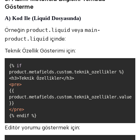
Gösterme
A) Kod Ile (Liquid Dosyasında)
Örneğin
product.liquid
veya
main-
product.liquid
içinde:
Teknik Özellik Gösterimi için:
{% 
if
<
pre
>
{{ 
product.metafields.custom.teknik_ozellikler.value 
</
pre
>
Editör yorumu göstermek için: