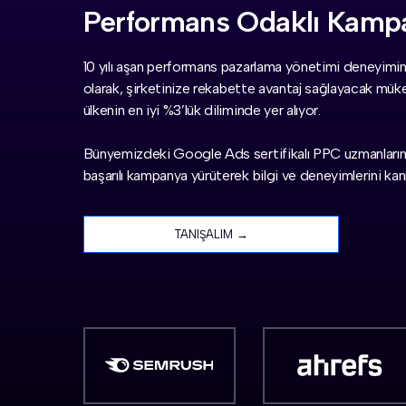
Performans Odaklı Kamp
10 yılı aşan performans pazarlama yönetimi deneyimi
olarak, şirketinize rekabette avantaj sağlayacak müke
ülkenin en iyi %3’lük diliminde yer alıyor.
Bünyemizdeki Google Ads sertifikalı PPC uzmanlarım
başarılı kampanya yürüterek bilgi ve deneyimlerini kanı
TANIŞALIM →