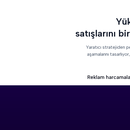
Yük
satışlarını b
Yaratıcı stratejiden 
aşamalarını tasarlıyo
Reklam harcamaları