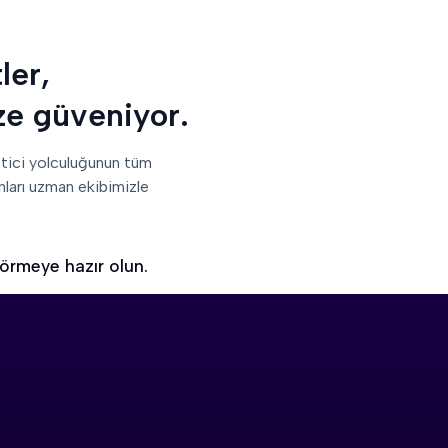
ler,
ize güveniyor.
etici yolculuğunun tüm
nları uzman ekibimizle
görmeye hazır olun.